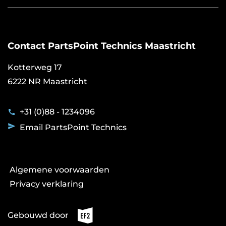
Over PartsPoint Technics
Bosch Diesel Center
TECH360
Contact PartsPoint Technics Maastricht
NexDrive
Vacatures
Kotterweg 17
6222 NR Maastricht
+31 (0)88 - 1234096
Email PartsPoint Technics
Voet
Algemene voorwaarden
Sittard
Privacy verklaring
Gebouwd door