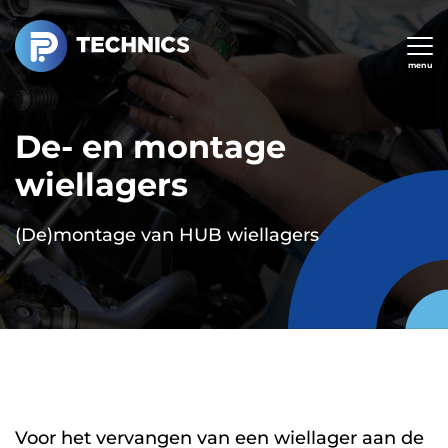
Overslaan
en
naar
menu
de
inhoud
De- en montage
gaan
wiellagers
(De)montage van HUB wiellagers
Voor het vervangen van een wiellager aan de