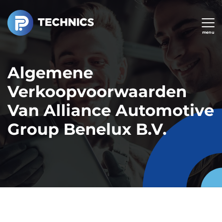
Overslaan
en
naar
menu
de
inhoud
Algemene
gaan
Verkoopvoorwaarden
Van Alliance Automotive
Group Benelux B.V.