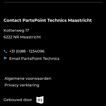
Over PartsPoint Technics
Bosch Diesel Center
TECH360
Contact PartsPoint Technics Maastricht
NexDrive
Vacatures
Kotterweg 17
6222 NR Maastricht
+31 (0)88 - 1234096
Email PartsPoint Technics
Voet
Algemene voorwaarden
Sittard
Privacy verklaring
Gebouwd door