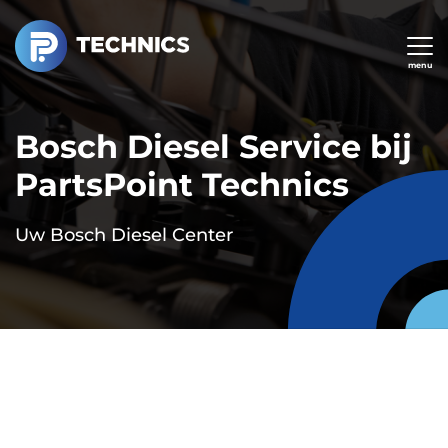
Overslaan
en
naar
menu
de
inhoud
Bosch Diesel Service bij
gaan
PartsPoint Technics
Uw Bosch Diesel Center