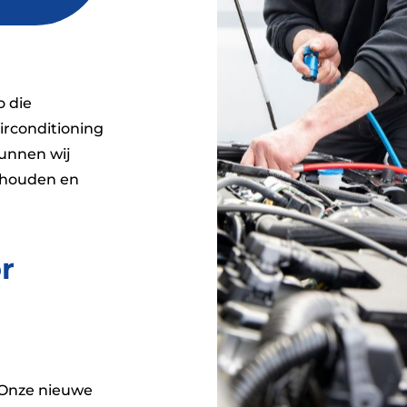
o die
irconditioning
kunnen wij
erhouden en
r
Onze nieuwe