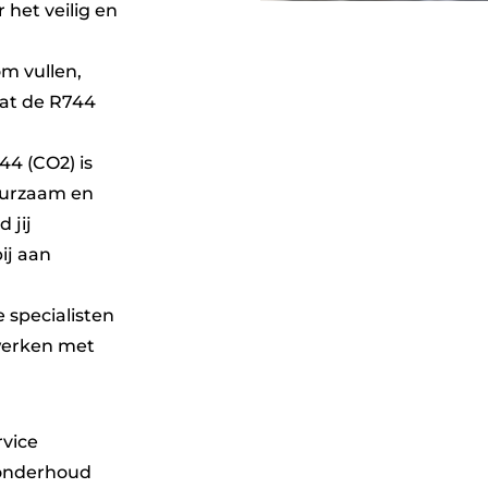
 het veilig en
m vullen,
dat de R744
4 (CO2) is
uurzaam en
 jij
ij aan
 specialisten
 werken met
rvice
 onderhoud