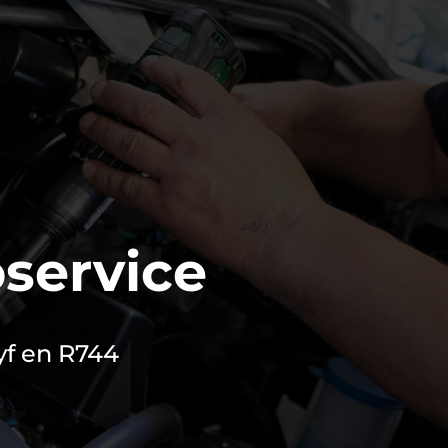
oservice
yf en R744