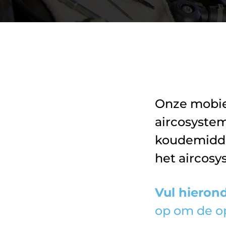
Onze mobie
aircosystem
koudemiddel
het aircosy
Vul hierond
op om de o